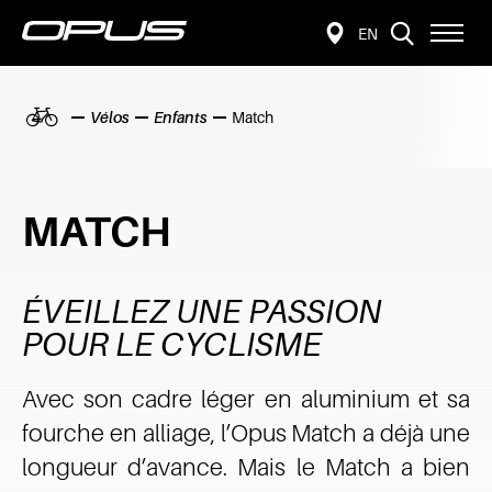
VISITER
Ouvrir
EN
TROUVER
LA
la
navigat
UN
PAGE
du
EN
DÉTAILLANT
site
:
Accueil
Vélos
Enfants
Match
ENGLISH.
MATCH
ÉVEILLEZ UNE PASSION
POUR LE CYCLISME
Avec son cadre léger en aluminium et sa
fourche en alliage, l’Opus Match a déjà une
longueur d’avance. Mais le Match a bien